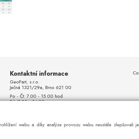
Kontaktní informace
Co
GeoPart, s.r.o.
Ječná 1321/29a, Brno 621 00
Po - Čt: 7.00 - 15.00 hod
Pá: 7:00 - 14:00
So - Ne: zavřeno
Mobil:
+420 777 642 384
Pevná linka:
+420 544 527 521
hlížení webu a díky analýze provozu webu neustále zlepšovali j
E-mail:
info@ivrata.cz
IČ: 26215004, DIČ: CZ26215004