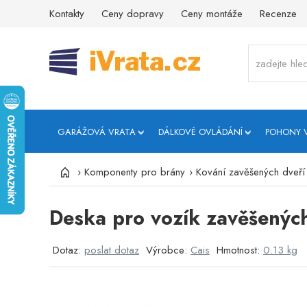
Kontakty
Ceny dopravy
Ceny montáže
Recenze
GARÁŽOVÁ VRATA
DÁLKOVÉ OVLÁDÁNÍ
POHONY 
›
Komponenty pro brány
›
Kování zavěšených dveří
Deska pro vozík zavěšenýc
Dotaz:
poslat dotaz
Výrobce:
Cais
Hmotnost:
0.13 kg