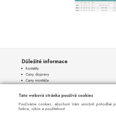
Důležité informace
Kontakty
Ceny dopravy
Ceny montáže
Recenze
Obchodní podmínky
Tato webová stránka používá cookies
Ochrana osobních údajů
Používáme cookies, abychom Vám umožnili pohodlné pro
Reklamační řád
funkce, výkon a použitelnost.
Odstoupení od smlouvy