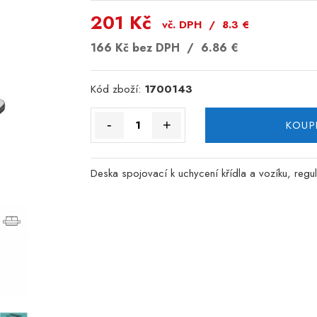
201 Kč
vč. DPH /
8.3
€
166 Kč
bez DPH /
6.86
€
Kód zboží:
1700143
-
+
KOUP
Deska spojovací k uchycení křídla a vozíku, regul