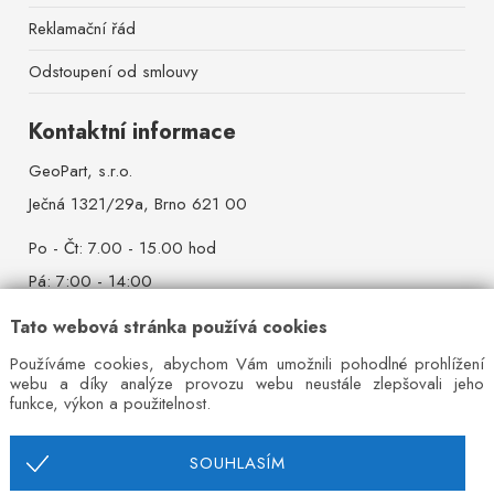
Reklamační řád
Odstoupení od smlouvy
Kontaktní informace
GeoPart, s.r.o.
Ječná 1321/29a, Brno 621 00
Po - Čt: 7.00 - 15.00 hod
Pá: 7:00 - 14:00
So - Ne: zavřeno
Tato webová stránka používá cookies
Mobil:
+420 777 642 384
Používáme cookies, abychom Vám umožnili pohodlné prohlížení
webu a díky analýze provozu webu neustále zlepšovali jeho
Pevná linka:
+420 544 527 521
funkce, výkon a použitelnost.
E-mail:
info@ivrata.cz
SOUHLASÍM
IČ: 26215004, DIČ: CZ26215004