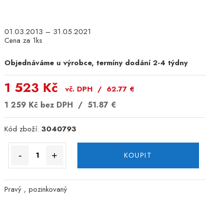
01.03.2013 – 31.05.2021
Cena za 1ks
Objednáváme u výrobce, termíny dodání 2-4 týdny
1 523 Kč
vč. DPH /
62.77
€
1 259 Kč
bez DPH /
51.87
€
Kód zboží:
3040793
-
+
KOUPIT
Pravý , pozinkovaný