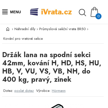
MENU
0
›
Náhradní díly
›
Průmyslová sekční vrata BR50
›
Kování pro vratové sekce
Držák lana na spodní sekci
42mm, kování H, HD, HS, HU,
HB, V, VU, VS, VB, NH, do
400 kg, pravý, zinek
Dotaz:
poslat dotaz
Výrobce:
Hörmann