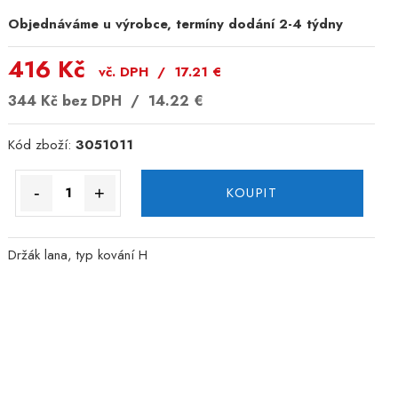
Objednáváme u výrobce, termíny dodání 2-4 týdny
416 Kč
vč. DPH /
17.21
€
344 Kč
bez DPH /
14.22
€
Kód zboží:
3051011
-
+
KOUPIT
Držák lana, typ kování H