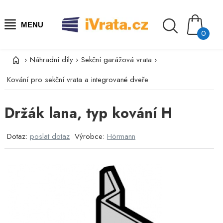
MENU
0
›
Náhradní díly
›
Sekční garážová vrata
›
Kování pro sekční vrata a integrované dveře
Držák lana, typ kování H
Dotaz:
poslat dotaz
Výrobce:
Hörmann