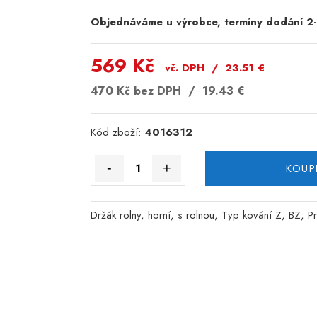
Objednáváme u výrobce, termíny dodání 2
569 Kč
vč. DPH /
23.51
€
470 Kč
bez DPH /
19.43
€
Kód zboží:
4016312
-
+
KOUP
Držák rolny, horní, s rolnou, Typ kování Z, BZ, 