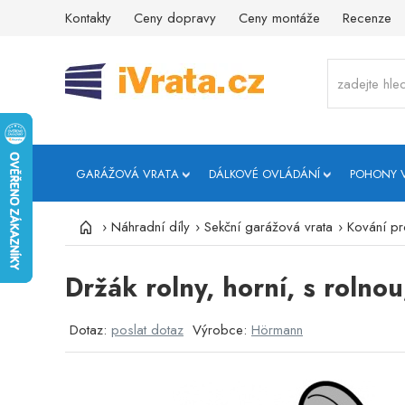
Kontakty
Ceny dopravy
Ceny montáže
Recenze
GARÁŽOVÁ VRATA
DÁLKOVÉ OVLÁDÁNÍ
POHONY 
›
Náhradní díly
›
Sekční garážová vrata
›
Kování pr
Držák rolny, horní, s rolno
Dotaz:
poslat dotaz
Výrobce:
Hörmann