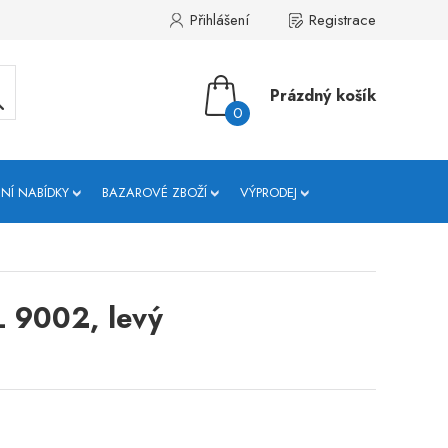
Přihlášení
Registrace
Prázdný košík
0
NÍ NABÍDKY
BAZAROVÉ ZBOŽÍ
VÝPRODEJ
L 9002, levý