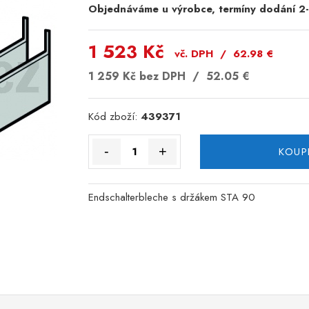
Objednáváme u výrobce, termíny dodání 2
1 523 Kč
vč. DPH /
62.98
€
1 259 Kč
bez DPH /
52.05
€
Kód zboží:
439371
-
+
KOUP
Endschalterbleche s držákem STA 90