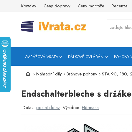
Kontakty
Ceny dopravy
Ceny montáže
Recenze
GARÁŽOVÁ VRATA
DÁLKOVÉ OVLÁDÁNÍ
POHONY 
›
Náhradní díly
›
Bránové pohony
›
STA 90, 180, 
Endschalterbleche s držák
Dotaz:
poslat dotaz
Výrobce:
Hörmann