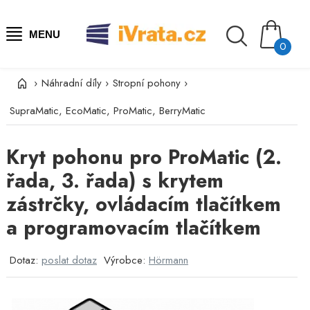
MENU
0
›
Náhradní díly
›
Stropní pohony
›
SupraMatic, EcoMatic, ProMatic, BerryMatic
Kryt pohonu pro ProMatic (2.
řada, 3. řada) s krytem
zástrčky, ovládacím tlačítkem
a programovacím tlačítkem
Dotaz:
poslat dotaz
Výrobce:
Hörmann