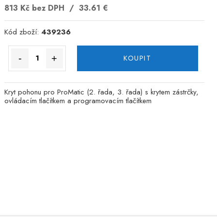
813 Kč
bez DPH /
33.61
€
Kód zboží:
439236
-
+
KOUPIT
Kryt pohonu pro ProMatic (2. řada, 3. řada) s krytem zástrčky,
ovládacím tlačítkem a programovacím tlačítkem