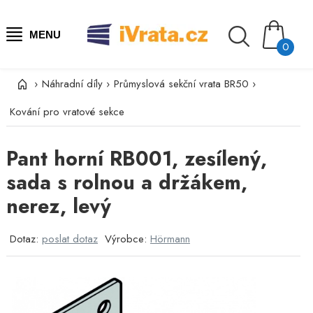
MENU
0
›
Náhradní díly
›
Průmyslová sekční vrata BR50
›
Kování pro vratové sekce
Pant horní RB001, zesílený,
sada s rolnou a držákem,
nerez, levý
Dotaz:
poslat dotaz
Výrobce:
Hörmann