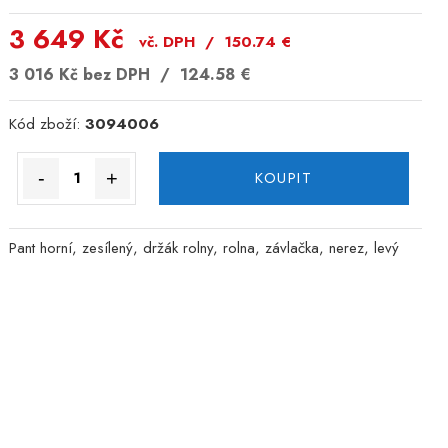
3 649 Kč
vč. DPH /
150.74
€
3 016 Kč
bez DPH /
124.58
€
Kód zboží:
3094006
-
+
KOUPIT
Pant horní, zesílený, držák rolny, rolna, závlačka, nerez, levý