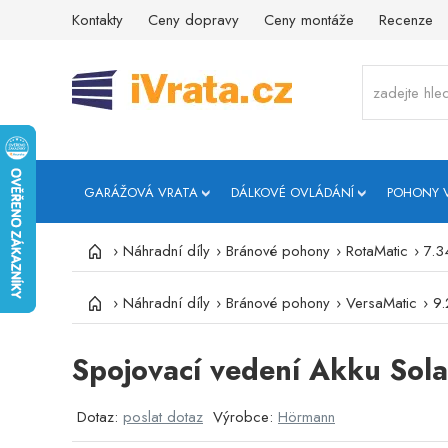
Kontakty
Ceny dopravy
Ceny montáže
Recenze
GARÁŽOVÁ VRATA
DÁLKOVÉ OVLÁDÁNÍ
POHONY 
›
Náhradní díly
›
Bránové pohony
›
RotaMatic
›
7.3
›
Náhradní díly
›
Bránové pohony
›
VersaMatic
›
9.
Spojovací vedení Akku Sola
Dotaz:
poslat dotaz
Výrobce:
Hörmann