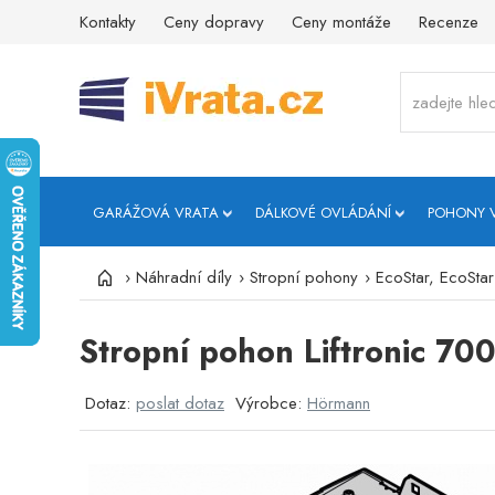
Kontakty
Ceny dopravy
Ceny montáže
Recenze
GARÁŽOVÁ VRATA
DÁLKOVÉ OVLÁDÁNÍ
POHONY 
›
Náhradní díly
›
Stropní pohony
›
EcoStar, EcoStar P
Stropní pohon Liftronic 70
Dotaz:
poslat dotaz
Výrobce:
Hörmann