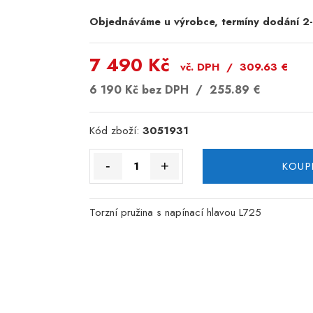
Objednáváme u výrobce, termíny dodání 2
7 490 Kč
vč. DPH /
309.63
€
6 190 Kč
bez DPH /
255.89
€
Kód zboží:
3051931
-
+
KOUP
Torzní pružina s napínací hlavou L725