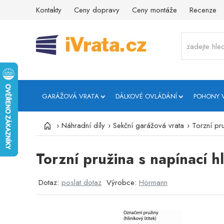
Kontakty
Ceny dopravy
Ceny montáže
Recenze
GARÁŽOVÁ VRATA
DÁLKOVÉ OVLÁDÁNÍ
POHONY 
›
Náhradní díly
›
Sekční garážová vrata
›
Torzní pr
Torzní pružina s napínací 
Dotaz:
poslat dotaz
Výrobce:
Hörmann