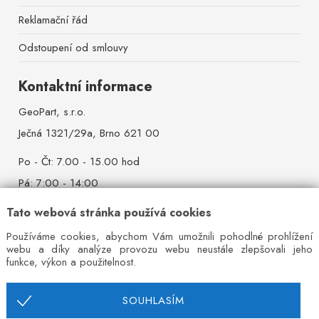
Reklamační řád
Odstoupení od smlouvy
Kontaktní informace
GeoPart, s.r.o.
Ječná 1321/29a, Brno 621 00
Po - Čt: 7.00 - 15.00 hod
Pá: 7:00 - 14:00
So - Ne: zavřeno
Tato webová stránka používá cookies
Mobil:
+420 777 642 384
Používáme cookies, abychom Vám umožnili pohodlné prohlížení
webu a díky analýze provozu webu neustále zlepšovali jeho
Pevná linka:
+420 544 527 521
funkce, výkon a použitelnost.
E-mail:
info@ivrata.cz
SOUHLASÍM
IČ: 26215004, DIČ: CZ26215004