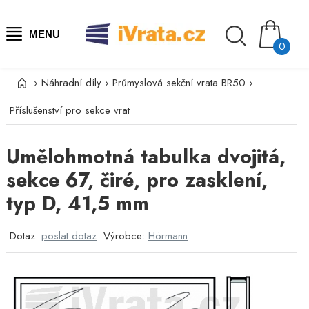
MENU
0
›
Náhradní díly
›
Průmyslová sekční vrata BR50
›
Příslušenství pro sekce vrat
Umělohmotná tabulka dvojitá,
sekce 67, čiré, pro zasklení,
typ D, 41,5 mm
Dotaz:
poslat dotaz
Výrobce:
Hörmann