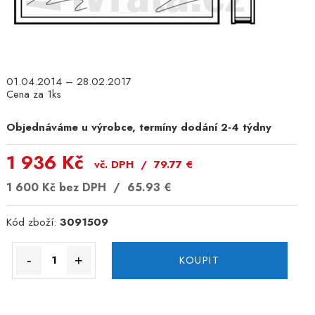
01.04.2014 – 28.02.2017
Cena za 1ks
Objednáváme u výrobce, termíny dodání 2-4 týdny
1 936 Kč
vč. DPH /
79.77
€
1 600 Kč
bez DPH /
65.93
€
Kód zboží:
3091509
-
+
KOUPIT