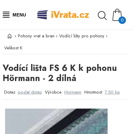
MENU
0
›
Pohony vrat a bran
›
Vodící lišty pro pohony
›
Velikost K
Vodící lišta FS 6 K k pohonu
Hörmann - 2 dílná
Dotaz:
poslat dotaz
Výrobce:
Hörmann
Hmotnost:
7.50 kg