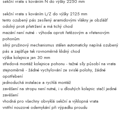
sekční vrata s kováním N do výšky 2250 mm
sekční vrata s kováním L/Z do výšky 2125 mm
tento ozubený pás zesílený aramidovými vlákny je obzlášť
odolný proti přetržení a má tichý chod
mazání není nutné - výhoda oproti řetězovým a vřetenovým
pohonům
silný pružinový mechanismus stálen automaticky napíná ozubený
pás a zajišťuje tak rovnoměrně klidný chod
výška kolejnice jen 30 mm
středová montáž kolejnice pohonu - tažné síly působí na vrata
stejnoměrně - žádné vychylování ze svislé polohy, žádné
opotřebení
jednoduchá instalace a rychlá montáž
zavěšení na stropu není nutné, i u dlouhých kolejnic stačí jediné
zavěšení
vhodná pro všechny obvyklá sekční a výklopná vrata
vnitřní nouzové odemykání při výpadku proudu