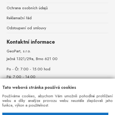
Ochrana osobních údajů
Reklamační řád
Odstoupení od smlouvy
Kontaktní informace
GeoPart, s.r.o.
Ječná 1321/29a, Brno 621 00
Po - Čt: 7.00 - 15.00 hod
Pá: 7:00 - 14:00
So - Ne: zavřeno
Tato webová stránka používá cookies
Mobil:
+420 777 642 384
Používáme cookies, abychom Vám umožnili pohodlné prohlížení
webu a díky analýze provozu webu neustále zlepšovali jeho
Pevná linka:
+420 544 527 521
funkce, výkon a použitelnost.
E-mail:
info@ivrata.cz