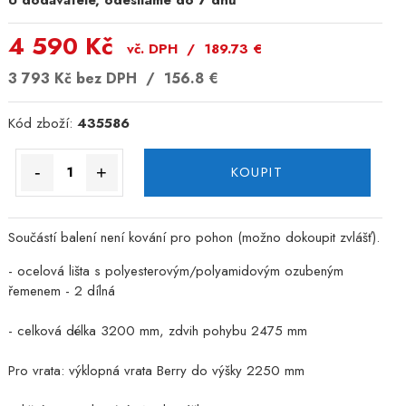
U dodavatele, odesíláme do 7 dnů
4 590 Kč
vč. DPH /
189.73
€
3 793 Kč
bez DPH /
156.8
€
Kód zboží:
435586
-
+
KOUPIT
Součástí balení není kování pro pohon (možno dokoupit zvlášť).
- ocelová lišta s polyesterovým/polyamidovým ozubeným
řemenem - 2 dílná
- celková délka 3200 mm, zdvih pohybu 2475 mm
Pro vrata: výklopná vrata Berry do výšky 2250 mm