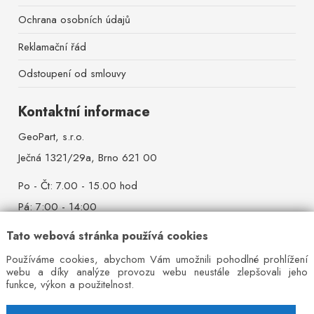
Ochrana osobních údajů
Reklamační řád
Odstoupení od smlouvy
Kontaktní informace
GeoPart, s.r.o.
Ječná 1321/29a, Brno 621 00
Po - Čt: 7.00 - 15.00 hod
Pá: 7:00 - 14:00
So - Ne: zavřeno
Tato webová stránka používá cookies
Mobil:
+420 777 642 384
Používáme cookies, abychom Vám umožnili pohodlné prohlížení
webu a díky analýze provozu webu neustále zlepšovali jeho
Pevná linka:
+420 544 527 521
funkce, výkon a použitelnost.
E-mail:
info@ivrata.cz