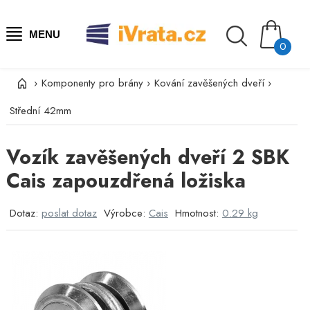
MENU
0
›
Komponenty pro brány
›
Kování zavěšených dveří
›
Střední 42mm
Vozík zavěšených dveří 2 SBK
Cais zapouzdřená ložiska
Dotaz:
poslat dotaz
Výrobce:
Cais
Hmotnost:
0.29 kg