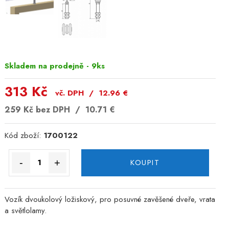
Skladem na prodejně - 9ks
313 Kč
vč. DPH /
12.96
€
259 Kč
bez DPH /
10.71
€
Kód zboží:
1700122
-
+
KOUPIT
Vozík dvoukolový ložiskový, pro posuvné zavěšené dveře, vrata
a světlolamy.