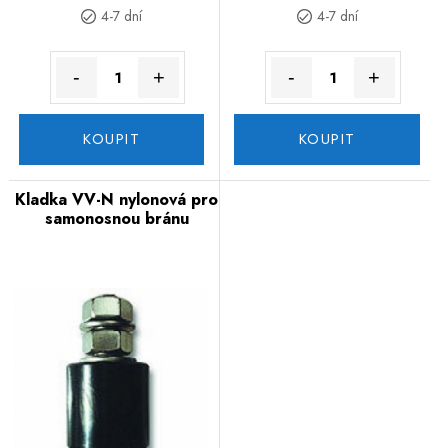
4-7 dní
4-7 dní
-
+
-
+
KOUPIT
KOUPIT
Kladka VV-N nylonová pro
samonosnou bránu