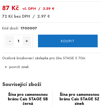
87 Kč
vč. DPH /
3.59
€
72 Kč
bez DPH /
2.97
€
Kód zboží:
1700007
-
+
KOUPIT
Ocelová šroubovací záslepka pro šínu STAGE S 70m
povrch zinek
Související zboží
Šína pro samonosnou
Šína pro samonosnou
bránu Cais STAGE SB
bránu Cais STAGE SZ
černá
zinek