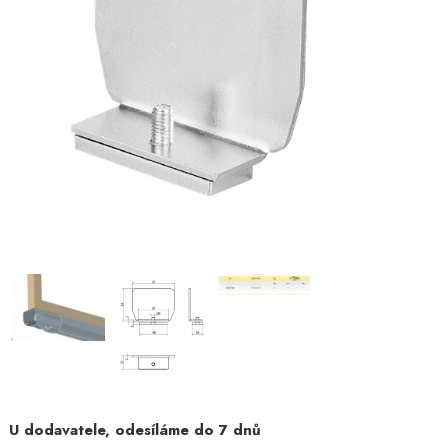
U dodavatele, odesíláme do 7 dnů