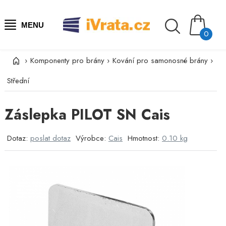
MENU
0
›
Komponenty pro brány
›
Kování pro samonosné brány
›
Střední
Záslepka PILOT SN Cais
Dotaz:
poslat dotaz
Výrobce:
Cais
Hmotnost:
0.10 kg