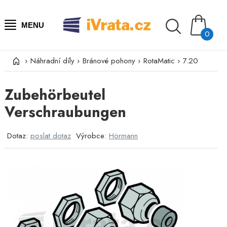
MENU
0
›
Náhradní díly
›
Bránové pohony
›
RotaMatic
›
7.20
Zubehörbeutel
Verschraubungen
Dotaz:
poslat dotaz
Výrobce:
Hörmann