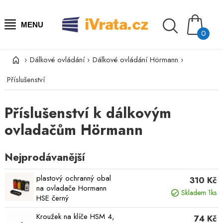
MENU
0
›
Dálkové ovládání
›
Dálkové ovládání Hörmann
›
Příslušenství
Příslušenství k dálkovým
ovladačům Hörmann
Nejprodávanější
plastový ochranný obal
310 Kč
na ovladače Hormann
Skladem 1ks
HSE černý
Kroužek na klíče HSM 4,
74 Kč