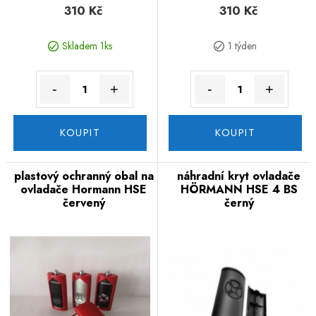
310 Kč
310 Kč
Skladem 1ks
1 týden
-
+
-
+
KOUPIT
KOUPIT
plastový ochranný obal na
náhradní kryt ovladače
ovladače Hormann HSE
HÖRMANN HSE 4 BS
červený
černý