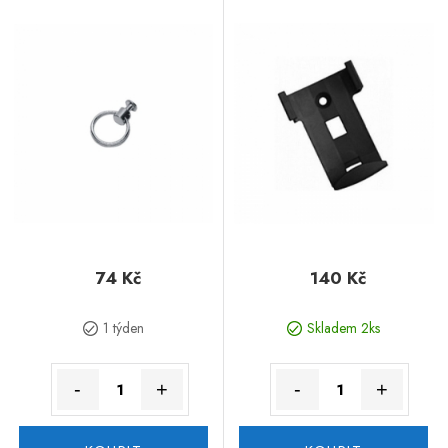
74 Kč
140 Kč
1 týden
Skladem 2ks
-
+
-
+