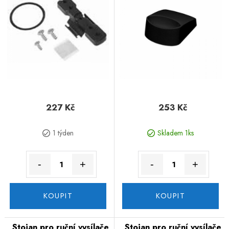
227 Kč
253 Kč
1 týden
Skladem 1ks
-
+
-
+
KOUPIT
KOUPIT
Stojan pro ruční vysílače
Stojan pro ruční vysílače