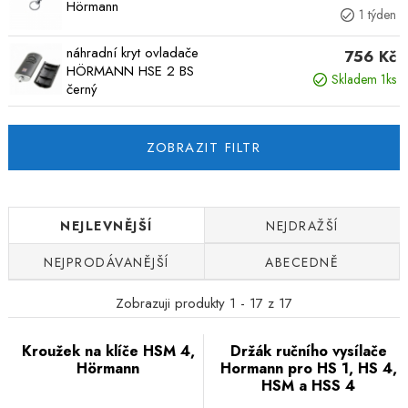
Hörmann
1 týden
náhradní kryt ovladače
756 Kč
HÖRMANN HSE 2 BS
Skladem 1ks
černý
ZOBRAZIT FILTR
NEJLEVNĚJŠÍ
NEJDRAŽŠÍ
NEJPRODÁVANĚJŠÍ
ABECEDNĚ
Zobrazuji produkty 1 - 17 z 17
Kroužek na klíče HSM 4,
Držák ručního vysílače
Hörmann
Hormann pro HS 1, HS 4,
HSM a HSS 4